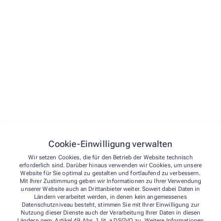
Menü
Rezept einlösen
Startseite
Stellenangebote
Shop
Leistungen
Cookie-Einwilligung verwalten
Stellenangebote
Wir setzen Cookies, die für den Betrieb der Website technisch
Kontakt
Über uns
erforderlich sind. Darüber hinaus verwenden wir Cookies, um unsere
Kontakt
Website für Sie optimal zu gestalten und fortlaufend zu verbessern.
Apotheke am Kirchplatz
Leistungen
Mit Ihrer Zustimmung geben wir Informationen zu Ihrer Verwendung
unserer Website auch an Drittanbieter weiter. Soweit dabei Daten in
Kontakt
Fürstenwall 150
,
40217
Düsseldorf
Ländern verarbeitet werden, in denen kein angemessenes
Notdienst
Datenschutzniveau besteht, stimmen Sie mit Ihrer Einwilligung zur
0211/37 33 86
Nutzung dieser Dienste auch der Verarbeitung Ihrer Daten in diesen
0211/37 39 34
Ländern gem. Artikel 49 Abs. 1 lit. a DSGVO zu. Weitere Informationen