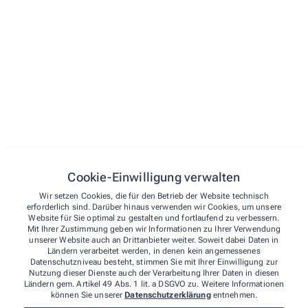
Botendienst
Erstattung Parkgebühren
Einkaufsvorteile durch unsere Kundenkarte
Pflegehilfsmittelversorgung
Sprachen
Deutsch
Englisch
Bengalisch
Griechisch
Cookie-Einwilligung verwalten
Koreanisch
Wir setzen Cookies, die für den Betrieb der Website technisch
erforderlich sind. Darüber hinaus verwenden wir Cookies, um unsere
Polnisch
Website für Sie optimal zu gestalten und fortlaufend zu verbessern.
Mit Ihrer Zustimmung geben wir Informationen zu Ihrer Verwendung
Türkisch
unserer Website auch an Drittanbieter weiter. Soweit dabei Daten in
Vietnamesisch
Ländern verarbeitet werden, in denen kein angemessenes
Datenschutzniveau besteht, stimmen Sie mit Ihrer Einwilligung zur
Nutzung dieser Dienste auch der Verarbeitung Ihrer Daten in diesen
Überprüfungen
Ländern gem. Artikel 49 Abs. 1 lit. a DSGVO zu. Weitere Informationen
Erste Hilfe Schrank (Firmen)
können Sie unserer
Datenschutzerklärung
entnehmen.