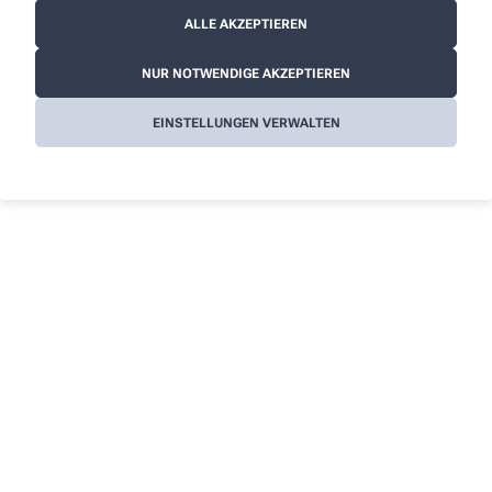
Hausapotheke
ALLE AKZEPTIEREN
Impfschutz
KFZ-Verbandskasten
NUR NOTWENDIGE AKZEPTIEREN
Reiseapotheke
EINSTELLUNGEN VERWALTEN
Alle Leistungen