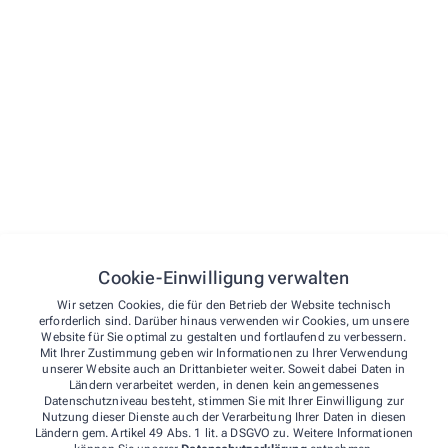
Reiseapotheke
Geräteverleih
Medela Milchpumpen
Babywaagen
Inhalatoren
Cookie-Einwilligung verwalten
Wir setzen Cookies, die für den Betrieb der Website technisch
erforderlich sind. Darüber hinaus verwenden wir Cookies, um unsere
Website für Sie optimal zu gestalten und fortlaufend zu verbessern.
Weitere Themen
Mit Ihrer Zustimmung geben wir Informationen zu Ihrer Verwendung
unserer Website auch an Drittanbieter weiter. Soweit dabei Daten in
Ländern verarbeitet werden, in denen kein angemessenes
Hilfsmittelbeschaffung
Datenschutzniveau besteht, stimmen Sie mit Ihrer Einwilligung zur
In der Apothekeam Kirchplatz erhalten Sie auf Ihre
Nutzung dieser Dienste auch der Verarbeitung Ihrer Daten in diesen
Ländern gem. Artikel 49 Abs. 1 lit. a DSGVO zu. Weitere Informationen
Bedürfnisse abgestimmte Pflegehilfsmittel mit und